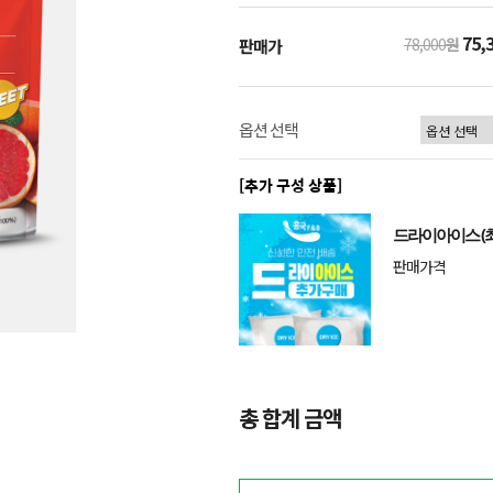
75,
78,000
원
판매가
옵션 선택
[추가 구성 상품]
드라이아이스 (최
판매가격
총 합계 금액