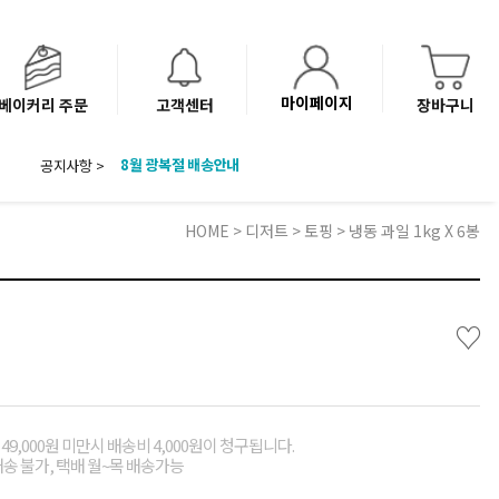
마이페이지
베이커리 주문
고객센터
장바구니
8월 광복절 배송안내
공지사항 >
'NEW 바이브믹스 or 바리스타시럽 1종' 체험단 발표
베이커리(냉동직배송) 센터 이전에 따른 배송 일정 안내
HOME
>
디저트
>
토핑
> 냉동 과일 1kg X 6봉
♡
49,000원 미만시 배송비 4,000원이 청구됩니다.
배송 불가, 택배 월~목 배송가능