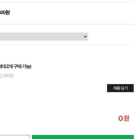
300
원
대 2개 구매 가능)
1,000원
제품 담기
원
0