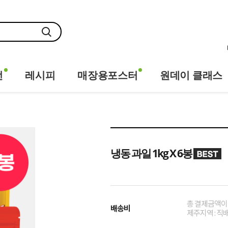
전
레시피
매장용포스터
원데이 클래스
냉동 과일 1kg X 6봉
총 결제금액이 
배송비
제주지역 : 직