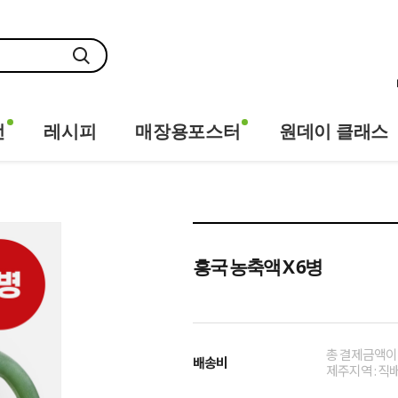
전
레시피
매장용포스터
원데이 클래스
흥국 농축액 X 6병
총 결제금액이 
배송비
제주지역 : 직