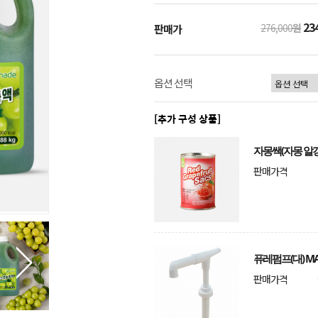
234
276,000
원
판매가
옵션 선택
[추가 구성 상품]
자몽쌕(자몽 알갱이
판매가격
퓨레펌프(대) MA
판매가격