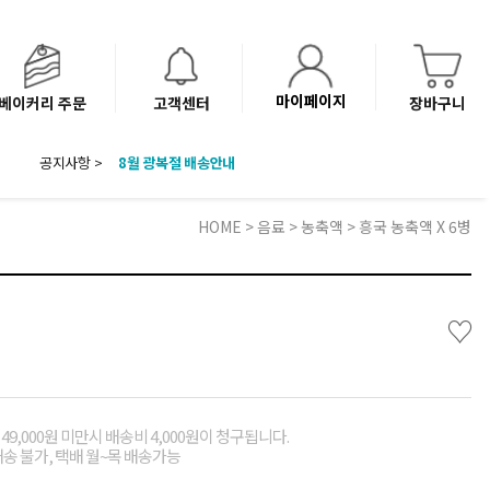
마이페이지
베이커리 주문
고객센터
장바구니
8월 광복절 배송안내
공지사항 >
'NEW 바이브믹스 or 바리스타시럽 1종' 체험단 발표
베이커리(냉동직배송) 센터 이전에 따른 배송 일정 안내
HOME
>
음료
>
농축액
> 흥국 농축액 X 6병
♡
49,000원 미만시 배송비 4,000원이 청구됩니다.
배송 불가, 택배 월~목 배송가능