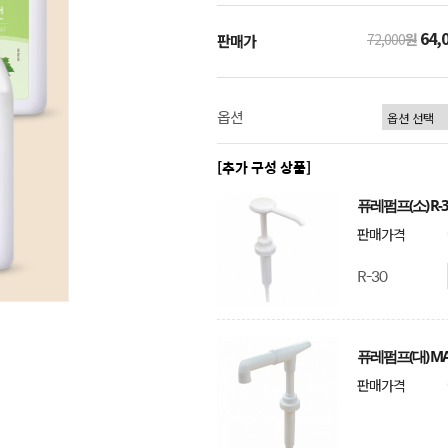
64,
72,000
원
판매가
옵션
[추가 구성 상품]
퓨레펌프(소) R-3
판매가격
R-30
퓨레펌프(대) MA
판매가격