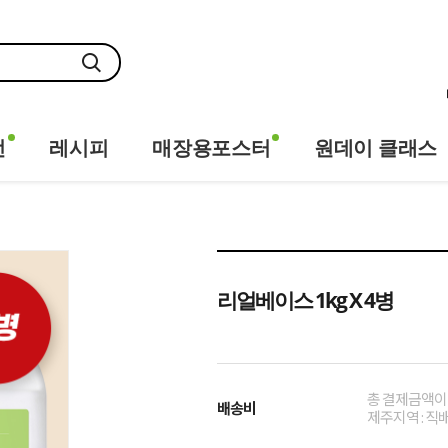
전
레시피
매장용포스터
원데이 클래스
리얼베이스 1kg X 4병
총 결제금액이 
배송비
제주지역 : 직