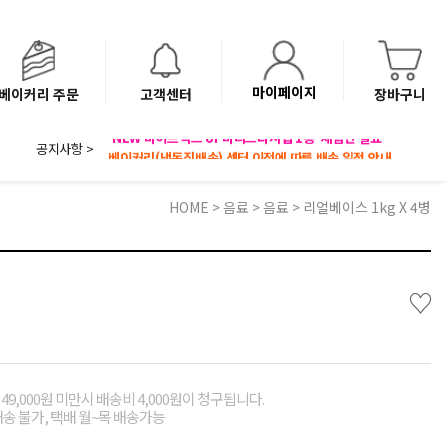
마이페이지
베이커리 주문
고객센터
장바구니
공지사항 >
8월 광복절 배송안내
'NEW 바이브믹스 or 바리스타시럽 1종' 체험단 발표
베이커리(냉동직배송) 센터 이전에 따른 배송 일정 안내
HOME
>
음료
>
음료
> 리얼베이스 1kg X 4병
♡
49,000원 미만시 배송비 4,000원이 청구됩니다.
배송 불가, 택배 월~목 배송가능