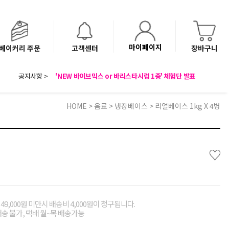
마이페이지
베이커리 주문
고객센터
장바구니
8월 광복절 배송안내
'NEW 바이브믹스 or 바리스타시럽 1종' 체험단 발표
공지사항 >
베이커리(냉동직배송) 센터 이전에 따른 배송 일정 안내
HOME
>
음료
>
냉장베이스
> 리얼베이스 1kg X 4병
♡
49,000원 미만시 배송비 4,000원이 청구됩니다.
배송 불가, 택배 월~목 배송가능