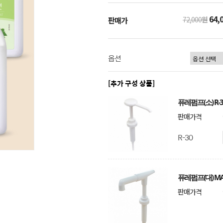
64,
72,000
원
판매가
옵션
[추가 구성 상품]
퓨레펌프(소) R-3
판매가격
R-30
퓨레펌프(대) MA
판매가격