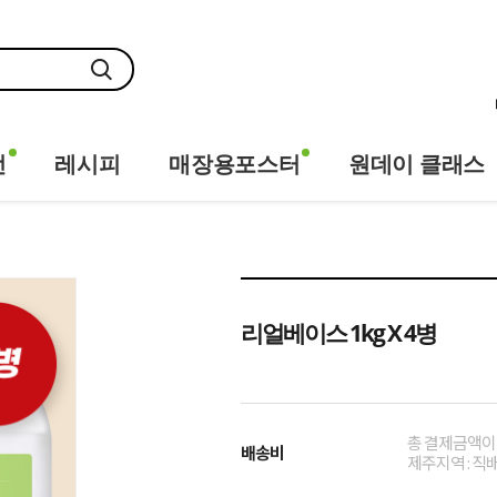
전
레시피
매장용포스터
원데이 클래스
리얼베이스 1kg X 4병
총 결제금액이 
배송비
제주지역 : 직