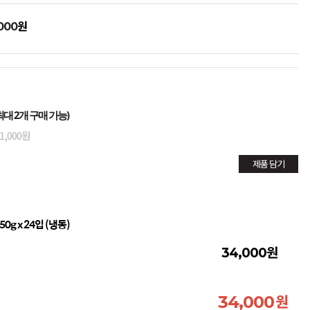
원
000
대 2개 구매 가능)
1,000원
제품 담기
g x 24입 (냉동)
원
34,000
원
34,000