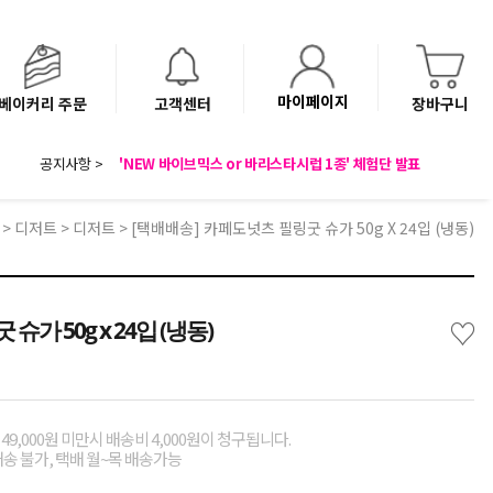
마이페이지
베이커리 주문
고객센터
장바구니
8월 광복절 배송안내
공지사항 >
'NEW 바이브믹스 or 바리스타시럽 1종' 체험단 발표
베이커리(냉동직배송) 센터 이전에 따른 배송 일정 안내
>
디저트
>
디저트
> [택배배송] 카페도넛츠 필링굿 슈가 50g X 24입 (냉동)
♡
가 50g x 24입 (냉동)
49,000원 미만시 배송비 4,000원이 청구됩니다.
배송 불가, 택배 월~목 배송가능