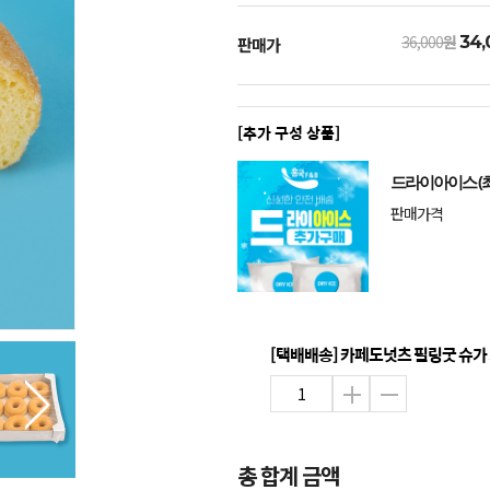
36,000
원
34,
판매가
[추가 구성 상품]
드라이아이스 (최
판매가격
[택배배송] 카페도넛츠 필링굿 슈가 50
총 합계 금액