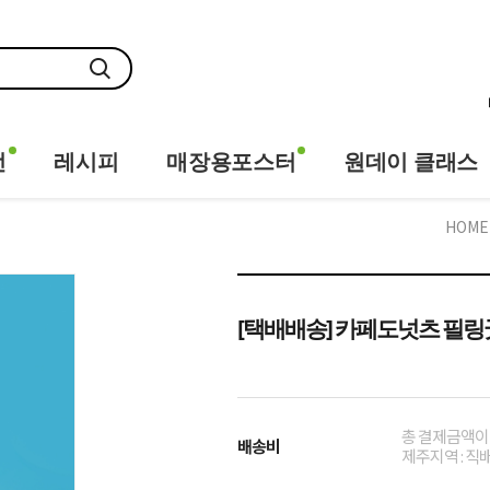
전
레시피
매장용포스터
원데이 클래스
HOME
[택배배송] 카페도넛츠 필링굿 슈
총 결제금액이 
배송비
제주지역 : 직