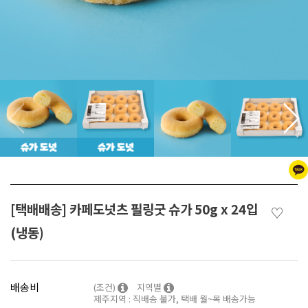
[택배배송] 카페도넛츠 필링굿 슈가 50g x 24입
♡
(냉동)
배송비
(조건)
지역별
제주지역 : 직배송 불가, 택배 월~목 배송가능