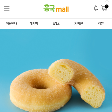
0
이용안내
레시피
SALE
기획전
리뷰