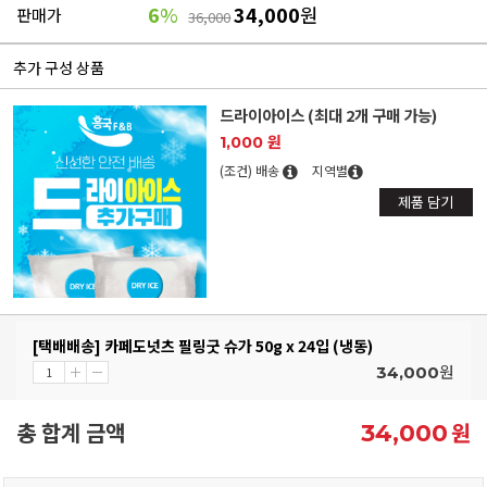
6
%
34,000
원
판매가
36,000
추가 구성 상품
드라이아이스 (최대 2개 구매 가능)
1,000 원
(조건) 배송
지역별
제품 담기
[택배배송] 카페도넛츠 필링굿 슈가 50g x 24입 (냉동)
원
34,000
총 합계 금액
원
34,000