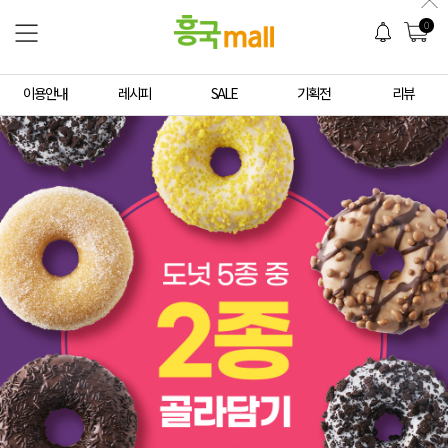
0
이용안내
레시피
SALE
기획전
리뷰