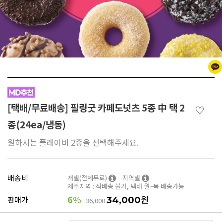
[택배/무료배송] 필링굿 카페도넛츠 5종 中 택 2
♡
종(24ea/냉동)
원하시는 플레이버 2종을 선택해주세요.
배송비
개별(전체무료)
지역별
제주지역 : 직배송 불가, 택배 월~목 배송가능
6
%
원
판매가
34,000
36,000