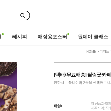
전
레시피
매장용포스터
원데이 클래스
HOME
>
디저트
[택배/무료배송] 필링굿 카페도
원하시는 플레이버 2종을 선택해주세
이 상품과 함
배송비
제주지역 : 직