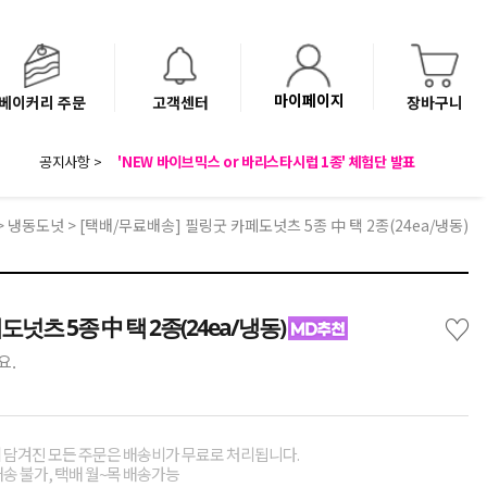
마이페이지
베이커리 주문
고객센터
장바구니
8월 광복절 배송안내
'NEW 바이브믹스 or 바리스타시럽 1종' 체험단 발표
공지사항 >
베이커리(냉동직배송) 센터 이전에 따른 배송 일정 안내
>
냉동도넛
> [택배/무료배송] 필링굿 카페도넛츠 5종 中 택 2종(24ea/냉동)
♡
넛츠 5종 中 택 2종(24ea/냉동)
요.
께 담겨진 모든 주문은 배송비가 무료로 처리됩니다.
배송 불가, 택배 월~목 배송가능