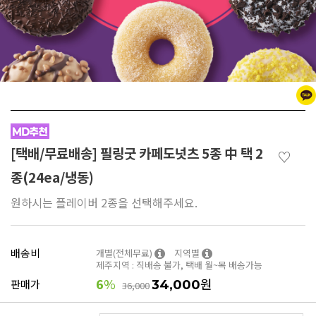
[택배/무료배송] 필링굿 카페도넛츠 5종 中 택 2
♡
종(24ea/냉동)
원하시는 플레이버 2종을 선택해주세요.
배송비
개별(전체무료)
지역별
제주지역 : 직배송 불가, 택배 월~목 배송가능
6
%
원
판매가
34,000
36,000