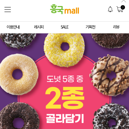
0
이용안내
레시피
SALE
기획전
리뷰