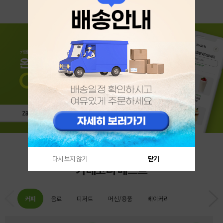
다시 보지 않기
닫기
카테고리 베스트
커피
음료
디저트
머신/용품
베이커리