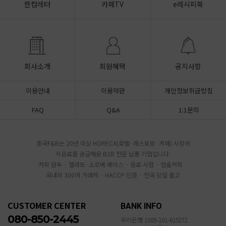
한컵레터
카페TV
e레시피북
회사소개
회원혜택
공지사항
이용안내
이용약관
개인정보취급방침
FAQ
Q&A
1:1문의
흥국F&B는 20년 이상 HORECA(호텔·레스토랑·카페) 시장에
식음료를 공급해온 B2B 전문 납품 기업입니다.
커피 원두 · 젤라또·소르베 베이스 · 음료 시럽 · 캡슐커피 ·
국내외 300여 거래처 · HACCP 인증 · 전국 당일 출고
CUSTOMER CENTER
BANK INFO
080-850-2445
우리은행 1005-101-615272