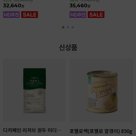
32,640
35,460
원
원
신상품
디카페인 리저브 원두 미디엄다크 로스팅 1kg
포멜로쌕(포멜로 알갱이) 850g