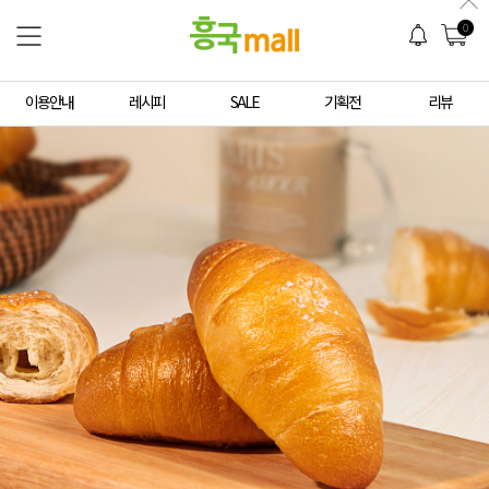
0
이용안내
레시피
SALE
기획전
리뷰