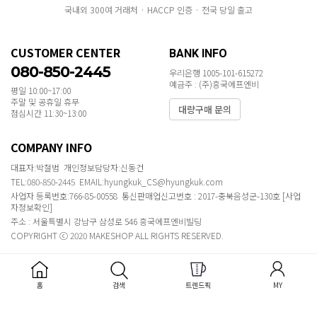
국내외 300여 거래처 · HACCP 인증 · 전국 당일 출고
CUSTOMER CENTER
BANK INFO
080-850-2445
우리은행 1005-101-615272
예금주 : (주)흥국에프엔비
평일 10:00~17:00
주말 및 공휴일 휴무
대량구매 문의
점심시간 11:30~13:00
COMPANY INFO
대표자:박철범 개인정보담당자:신동건
TEL:080-850-2445 EMAIL:hyungkuk_CS@hyungkuk.com
사업자 등록번호:766-85-00558 통신판매업신고번호 : 2017-충북음성군-130호
[사업
자정보확인]
주소 : 서울특별시 강남구 삼성로 546 흥국에프엔비빌딩
COPYRIGHT ⓒ 2020 MAKESHOP ALL RIGHTS RESERVED.
홈
검색
트렌드픽
MY