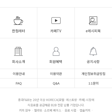
한컵레터
카페TV
e레시피북
회사소개
회원혜택
공지사항
이용안내
이용약관
개인정보취급방침
FAQ
Q&A
1:1문의
흥국F&B는 20년 이상 HORECA(호텔·레스토랑·카페) 시장에
식음료를 공급해온 B2B 전문 납품 기업입니다.
커피 원두 · 젤라또·소르베 베이스 · 음료 시럽 · 캡슐커피 ·