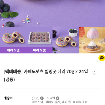
[택배배송] 카페도넛츠 필링굿 베리 70g x 24입
♡
(냉동)
배송비
(조건)
지역별
제주지역 : 직배송 불가, 택배 월~목 배송가능