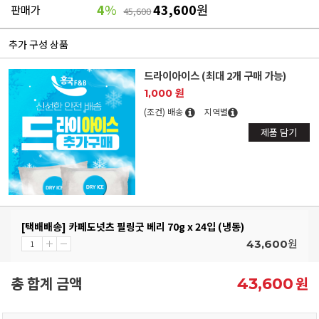
4
%
43,600
원
판매가
45,600
추가 구성 상품
드라이아이스 (최대 2개 구매 가능)
1,000 원
(조건) 배송
지역별
제품 담기
[택배배송] 카페도넛츠 필링굿 베리 70g x 24입 (냉동)
원
43,600
총 합계 금액
원
43,600