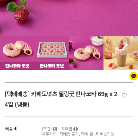
[택배배송] 카페도넛츠 필링굿 판나코타 69g x 2
♡
4입 (냉동)
배송비
(조건)
지역별
제주지역 : 직배송 불가, 택배 월~목 배송가능