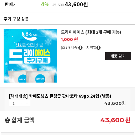
4
%
43,600
원
판매가
45,600
추가 구성 상품
드라이아이스 (최대 2개 구매 가능)
1,000 원
(조건) 배송
지역별
제품 담기
[택배배송] 카페도넛츠 필링굿 판나코타 69g x 24입 (냉동)
원
43,600
총 합계 금액
원
43,600