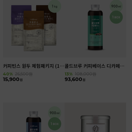
커피빈스 원두 체험패키지 (1kg)
콜드브루 커피베이스 디카페인 (900ml x 6ea)
40%
26,500
원
13%
108,000
원
15,900
93,600
원
원