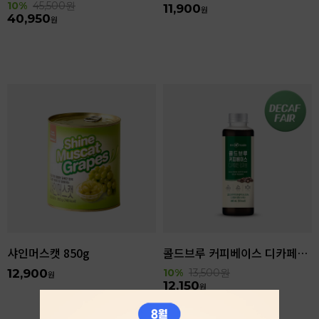
10%
45,500
원
11,900
원
40,950
원
샤인머스캣 850g
콜드브루 커피베이스 디카페인 리저브 440ml
12,900
10%
13,500
원
원
12,150
원