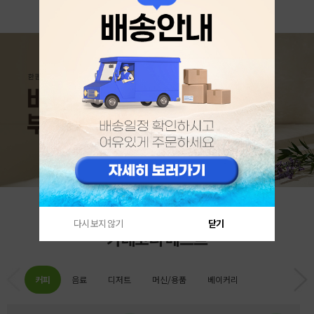
다시 보지 않기
닫기
카테고리 베스트
커피
음료
디저트
머신/용품
베이커리