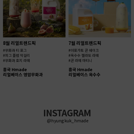
8월 리얼트렌드픽
7월 리얼트렌드픽
#무화과 티 포그
#아포가토 콘 쉐이크
#피그 플럼 막걸리
#옥수수 젤라또 라떼
#무화과 호지 라떼
#콘 라떼 마티니
흥국 Hmade
흥국 Hmade
리얼베이스 영암무화과
리얼베이스 옥수수
INSTAGRAM
@hyungkuk_hmade