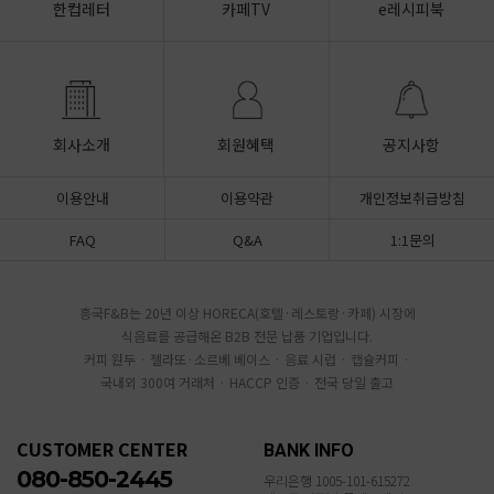
한컵레터
카페TV
e레시피북
회사소개
회원혜택
공지사항
이용안내
이용약관
개인정보취급방침
FAQ
Q&A
1:1문의
흥국F&B는 20년 이상 HORECA(호텔·레스토랑·카페) 시장에
식음료를 공급해온 B2B 전문 납품 기업입니다.
커피 원두 · 젤라또·소르베 베이스 · 음료 시럽 · 캡슐커피 ·
국내외 300여 거래처 · HACCP 인증 · 전국 당일 출고
CUSTOMER CENTER
BANK INFO
080-850-2445
우리은행 1005-101-615272