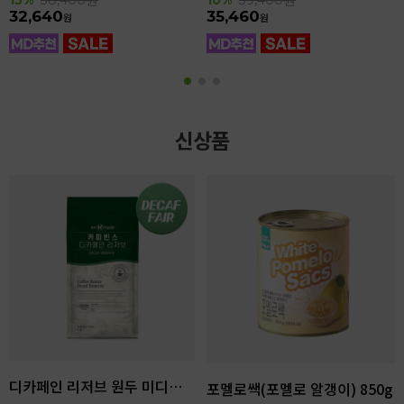
32,640
35,460
원
원
신상품
디카페인 리저브 원두 미디엄다크 로스팅 1kg
포멜로쌕(포멜로 알갱이) 850g