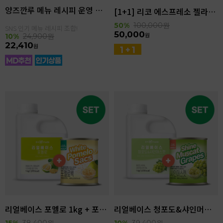
양즈깐루 메뉴 레시피 운영 세트
[1+1] 리코 에스프레소 젤라또 4kg(4.6L)
50%
100,000
원
SNS 인기 메뉴 레시피 조합!
50,000
원
10%
24,900
원
22,410
원
리얼베이스 포멜로 1kg + 포멜로쌕 850g SET
리얼베이스 청포도&샤인머스캣 1kg + 샤인머스캣 850g SET
15%
38,400
원
10%
39,400
원