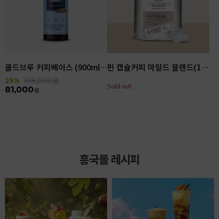
콜드브루 커피베이스 (900ml x 6ea)
핀 캡슐커피 마일드 블렌드(100입)
25%
108,000
원
Sold out
81,000
원
흥국몰 레시피