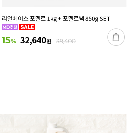
리얼베이스 포멜로 1kg + 포멜로쌕 850g SET
32,640
15
원
%
38,400