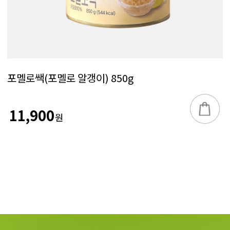
포멜로쌕(포멜로 알갱이) 850g
11,900
원