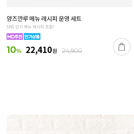
양즈깐루 메뉴 레시피 운영 세트
SNS 인기 메뉴 레시피 조합!
22,410
10
원
%
24,900