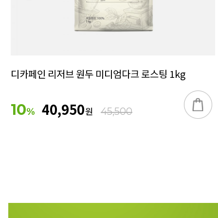
디카페인 리저브 원두 미디엄다크 로스팅 1kg
40,950
10
원
%
45,500