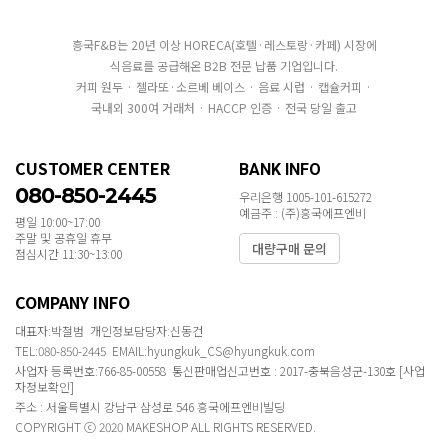
흥국F&B는 20년 이상 HORECA(호텔·레스토랑·카페) 시장에
식음료를 공급해온 B2B 전문 납품 기업입니다.
커피 원두 · 젤라또·소르베 베이스 · 음료 시럽 · 캡슐커피 ·
국내외 300여 거래처 · HACCP 인증 · 전국 당일 출고
CUSTOMER CENTER
BANK INFO
080-850-2445
우리은행 1005-101-615272
예금주 : (주)흥국에프엔비
평일 10:00~17:00
주말 및 공휴일 휴무
대량구매 문의
점심시간 11:30~13:00
COMPANY INFO
대표자:박철범 개인정보담당자:신동건
TEL:080-850-2445 EMAIL:hyungkuk_CS@hyungkuk.com
사업자 등록번호:766-85-00558 통신판매업신고번호 : 2017-충북음성군-130호
[사업
자정보확인]
주소 : 서울특별시 강남구 삼성로 546 흥국에프엔비빌딩
COPYRIGHT ⓒ 2020 MAKESHOP ALL RIGHTS RESERVED.