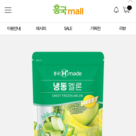
0
이용안내
레시피
SALE
기획전
리뷰