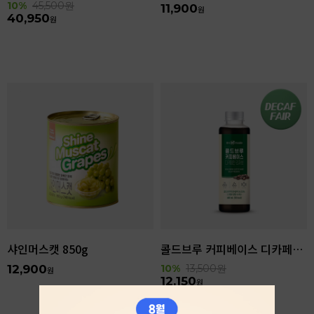
10%
45,500
원
11,900
원
40,950
원
샤인머스캣 850g
콜드브루 커피베이스 디카페인 리저브 440ml
12,900
10%
13,500
원
원
12,150
원