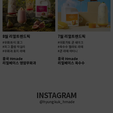
8월 리얼트렌드픽
7월 리얼트렌드픽
#무화과 티 포그
#아포가토 콘 쉐이크
#피그 플럼 막걸리
#옥수수 젤라또 라떼
#무화과 호지 라떼
#콘 라떼 마티니
흥국 Hmade
흥국 Hmade
리얼베이스 영암무화과
리얼베이스 옥수수
INSTAGRAM
@hyungkuk_hmade