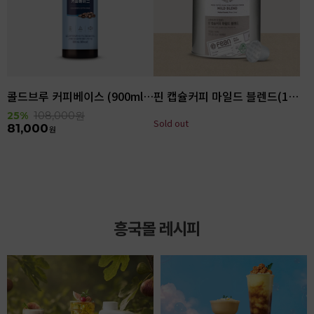
콜드브루 커피베이스 (900ml x 6ea)
핀 캡슐커피 마일드 블렌드(100입)
25%
108,000
원
Sold out
81,000
원
흥국몰 레시피