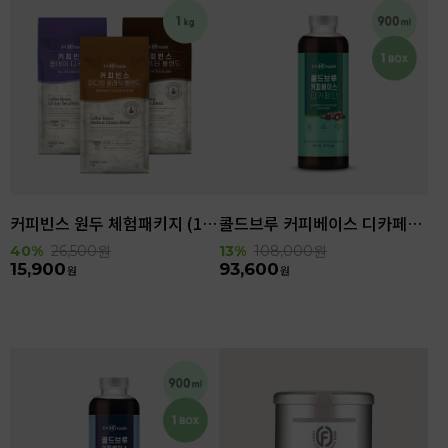
커피빈스 원두 체험패키지 (1kg)
콜드브루 커피베이스 디카페인 (900ml x 6ea)
40%
26,500
원
13%
108,000
원
15,900
93,600
원
원