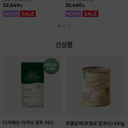
32,640
35,460
원
원
신상품
디카페인 리저브 원두 미디엄다크 로스팅 1kg
포멜로쌕(포멜로 알갱이) 850g