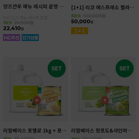
양즈깐루 메뉴 레시피 운영 세트
[1+1] 리코 에스프레소 젤라또 4kg(4.6L)
50%
100,000
원
SNS 인기 메뉴 레시피 조합!
50,000
원
10%
24,900
원
22,410
원
리얼베이스 포멜로 1kg + 포멜로쌕 850g SET
리얼베이스 청포도&샤인머스캣 1kg + 샤인머스캣 850g SET
15%
38,400
원
10%
39,400
원