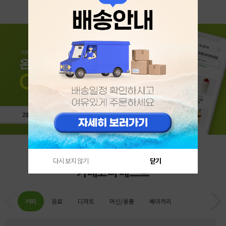
다시 보지 않기
닫기
카테고리 베스트
커피
음료
디저트
머신/용품
베이커리