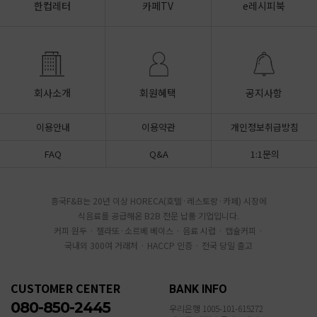
한컵레터
카페TV
e레시피북
회사소개
회원혜택
공지사항
이용안내
이용약관
개인정보취급방침
FAQ
Q&A
1:1문의
흥국F&B는 20년 이상 HORECA(호텔·레스토랑·카페) 시장에
식음료를 공급해온 B2B 전문 납품 기업입니다.
커피 원두 · 젤라또·소르베 베이스 · 음료 시럽 · 캡슐커피 ·
국내외 300여 거래처 · HACCP 인증 · 전국 당일 출고
CUSTOMER CENTER
BANK INFO
080-850-2445
우리은행 1005-101-615272