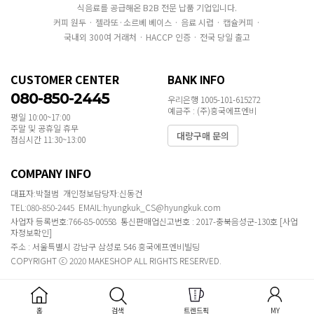
식음료를 공급해온 B2B 전문 납품 기업입니다.
커피 원두 · 젤라또·소르베 베이스 · 음료 시럽 · 캡슐커피 ·
국내외 300여 거래처 · HACCP 인증 · 전국 당일 출고
CUSTOMER CENTER
BANK INFO
080-850-2445
우리은행 1005-101-615272
예금주 : (주)흥국에프엔비
평일 10:00~17:00
주말 및 공휴일 휴무
대량구매 문의
점심시간 11:30~13:00
COMPANY INFO
대표자:박철범 개인정보담당자:신동건
TEL:080-850-2445 EMAIL:hyungkuk_CS@hyungkuk.com
사업자 등록번호:766-85-00558 통신판매업신고번호 : 2017-충북음성군-130호
[사업
자정보확인]
주소 : 서울특별시 강남구 삼성로 546 흥국에프엔비빌딩
COPYRIGHT ⓒ 2020 MAKESHOP ALL RIGHTS RESERVED.
홈
검색
트렌드픽
MY