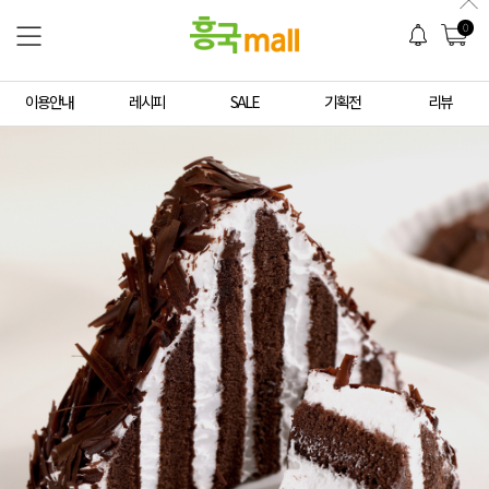
0
이용안내
레시피
SALE
기획전
리뷰