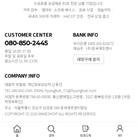
식음료를 공급해온 B2B 전문 납품 기업입니다.
커피 원두 · 젤라또·소르베 베이스 · 음료 시럽 · 캡슐커피 ·
국내외 300여 거래처 · HACCP 인증 · 전국 당일 출고
CUSTOMER CENTER
BANK INFO
080-850-2445
우리은행 1005-101-615272
예금주 : (주)흥국에프엔비
평일 10:00~17:00
주말 및 공휴일 휴무
대량구매 문의
점심시간 11:30~13:00
COMPANY INFO
대표자:박철범 개인정보담당자:신동건
TEL:080-850-2445 EMAIL:hyungkuk_CS@hyungkuk.com
사업자 등록번호:766-85-00558 통신판매업신고번호 : 2017-충북음성군-130호
[사업
자정보확인]
주소 : 서울특별시 강남구 삼성로 546 흥국에프엔비빌딩
COPYRIGHT ⓒ 2020 MAKESHOP ALL RIGHTS RESERVED.
홈
검색
트렌드픽
MY