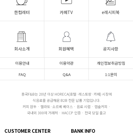
한컵레터
카페TV
e레시피북
회사소개
회원혜택
공지사항
이용안내
이용약관
개인정보취급방침
FAQ
Q&A
1:1문의
흥국F&B는 20년 이상 HORECA(호텔·레스토랑·카페) 시장에
식음료를 공급해온 B2B 전문 납품 기업입니다.
커피 원두 · 젤라또·소르베 베이스 · 음료 시럽 · 캡슐커피 ·
국내외 300여 거래처 · HACCP 인증 · 전국 당일 출고
CUSTOMER CENTER
BANK INFO