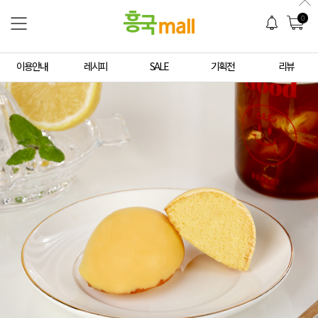
0
이용안내
레시피
SALE
기획전
리뷰