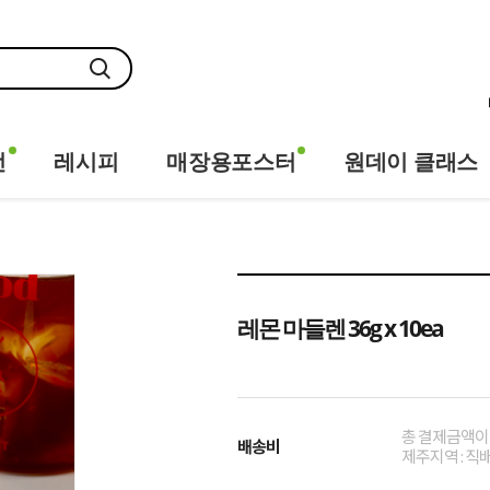
전
레시피
매장용포스터
원데이 클래스
레몬 마들렌 36g x 10ea
총 결제금액이 1
배송비
제주지역 : 직