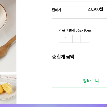
원
23,300
판매가
레몬 마들렌 36g x 10ea
총 합계 금액
장바구니