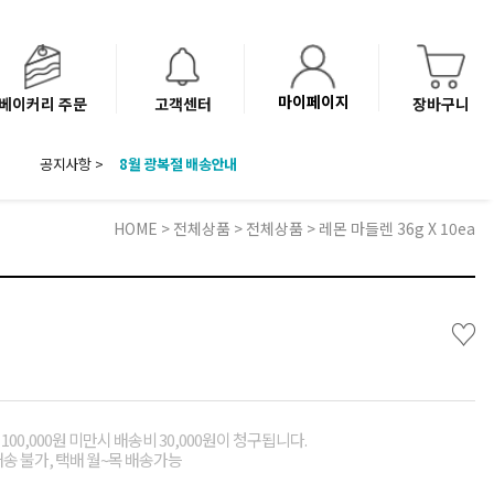
마이페이지
베이커리 주문
고객센터
장바구니
8월 광복절 배송안내
공지사항 >
'NEW 바이브믹스 or 바리스타시럽 1종' 체험단 발표
베이커리(냉동직배송) 센터 이전에 따른 배송 일정 안내
HOME
>
전체상품
>
전체상품
> 레몬 마들렌 36g X 10ea
♡
00,000원 미만시 배송비 30,000원이 청구됩니다.
배송 불가, 택배 월~목 배송가능