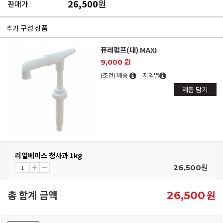
26,500
원
판매가
추가 구성 상품
퓨레펌프(대) MAXI
9,000 원
(조건) 배송
지역별
제품 담기
리얼베이스 청사과 1kg
원
26,500
총 합계 금액
원
26,500