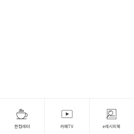
한컵레터
카페TV
e레시피북