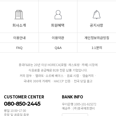
회사소개
회원혜택
공지사항
이용안내
이용약관
개인정보취급방침
FAQ
Q&A
1:1문의
흥국F&B는 20년 이상 HORECA(호텔·레스토랑·카페) 시장에
식음료를 공급해온 B2B 전문 납품 기업입니다.
커피 원두 · 젤라또·소르베 베이스 · 음료 시럽 · 캡슐커피 ·
국내외 300여 거래처 · HACCP 인증 · 전국 당일 출고
CUSTOMER CENTER
BANK INFO
080-850-2445
우리은행 1005-101-615272
예금주 : (주)흥국에프엔비
평일 10:00~17:00
주말 및 공휴일 휴무