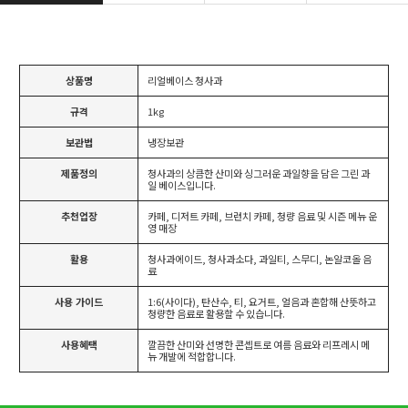
상품명
리얼베이스 청사과
규격
1kg
보관법
냉장보관
제품정의
청사과의 상큼한 산미와 싱그러운 과일향을 담은 그린 과
일 베이스입니다.
추천업장
카페, 디저트 카페, 브런치 카페, 청량 음료 및 시즌 메뉴 운
영 매장
활용
청사과에이드, 청사과소다, 과일티, 스무디, 논알코올 음
료
사용 가이드
1:6(사이다), 탄산수, 티, 요거트, 얼음과 혼합해 산뜻하고
청량한 음료로 활용할 수 있습니다.
사용혜택
깔끔한 산미와 선명한 콘셉트로 여름 음료와 리프레시 메
뉴 개발에 적합합니다.