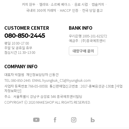
커피 원두 · 젤라또·소르베 베이스 · 음료 시럽 · 캡슐커피 ·
국내외 300여 거래처 · HACCP 인증 · 전국 당일 출고
CUSTOMER CENTER
BANK INFO
080-850-2445
우리은행 1005-101-615272
예금주 : (주)흥국에프엔비
평일 10:00~17:00
주말 및 공휴일 휴무
대량구매 문의
점심시간 11:30~13:00
COMPANY INFO
대표자:박철범 개인정보담당자:신동건
TEL:080-850-2445 EMAIL:hyungkuk_CS@hyungkuk.com
사업자 등록번호:766-85-00558 통신판매업신고번호 : 2017-충북음성군-130호
[사업
자정보확인]
주소 : 서울특별시 강남구 삼성로 546 흥국에프엔비빌딩
COPYRIGHT ⓒ 2020 MAKESHOP ALL RIGHTS RESERVED.