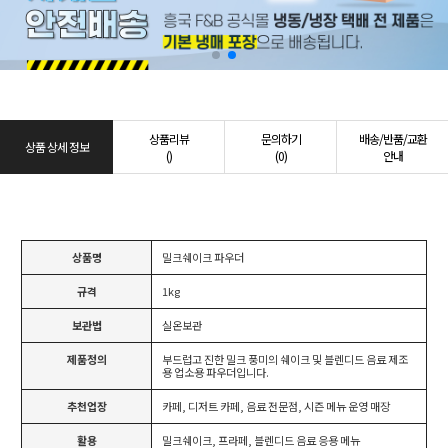
상품리뷰
문의하기
배송/반품/교환
상품 상세 정보
()
(0)
안내
상품명
밀크쉐이크 파우더
규격
1kg
보관법
실온보관
제품정의
부드럽고 진한 밀크 풍미의 쉐이크 및 블렌디드 음료 제조
용 업소용 파우더입니다.
추천업장
카페, 디저트 카페, 음료 전문점, 시즌 메뉴 운영 매장
활용
밀크쉐이크, 프라페, 블렌디드 음료 응용 메뉴