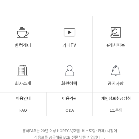
한컵레터
카페TV
e레시피북
회사소개
회원혜택
공지사항
이용안내
이용약관
개인정보취급방침
FAQ
Q&A
1:1문의
흥국F&B는 20년 이상 HORECA(호텔·레스토랑·카페) 시장에
식음료를 공급해온 B2B 전문 납품 기업입니다.