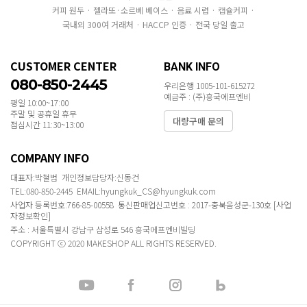
커피 원두 · 젤라또·소르베 베이스 · 음료 시럽 · 캡슐커피 ·
국내외 300여 거래처 · HACCP 인증 · 전국 당일 출고
CUSTOMER CENTER
BANK INFO
080-850-2445
우리은행 1005-101-615272
예금주 : (주)흥국에프엔비
평일 10:00~17:00
주말 및 공휴일 휴무
대량구매 문의
점심시간 11:30~13:00
COMPANY INFO
대표자:박철범 개인정보담당자:신동건
TEL:080-850-2445 EMAIL:hyungkuk_CS@hyungkuk.com
사업자 등록번호:766-85-00558 통신판매업신고번호 : 2017-충북음성군-130호
[사업
자정보확인]
주소 : 서울특별시 강남구 삼성로 546 흥국에프엔비빌딩
COPYRIGHT ⓒ 2020 MAKESHOP ALL RIGHTS RESERVED.