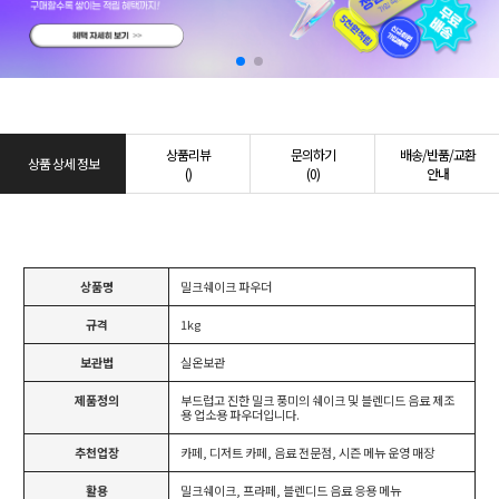
상품리뷰
문의하기
배송/반품/교환
상품 상세 정보
()
(0)
안내
상품명
밀크쉐이크 파우더
규격
1kg
보관법
실온보관
제품정의
부드럽고 진한 밀크 풍미의 쉐이크 및 블렌디드 음료 제조
용 업소용 파우더입니다.
추천업장
카페, 디저트 카페, 음료 전문점, 시즌 메뉴 운영 매장
활용
밀크쉐이크, 프라페, 블렌디드 음료 응용 메뉴