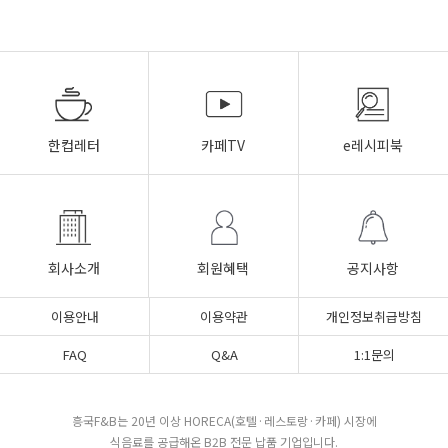
한컵레터
카페TV
e레시피북
회사소개
회원혜택
공지사항
이용안내
이용약관
개인정보취급방침
FAQ
Q&A
1:1문의
흥국F&B는 20년 이상 HORECA(호텔·레스토랑·카페) 시장에
식음료를 공급해온 B2B 전문 납품 기업입니다.