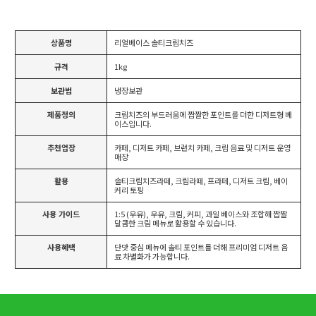
상품명
리얼베이스 솔티크림치즈
규격
1kg
보관법
냉장보관
제품정의
크림치즈의 부드러움에 짭짤한 포인트를 더한 디저트형 베
이스입니다.
추천업장
카페, 디저트 카페, 브런치 카페, 크림 음료 및 디저트 운영
매장
활용
솔티크림치즈라떼, 크림라떼, 프라페, 디저트 크림, 베이
커리 토핑
사용 가이드
1:5 (우유), 우유, 크림, 커피, 과일 베이스와 조합해 짭짤
달콤한 크림 메뉴로 활용할 수 있습니다.
사용혜택
단맛 중심 메뉴에 솔티 포인트를 더해 프리미엄 디저트 음
료 차별화가 가능합니다.