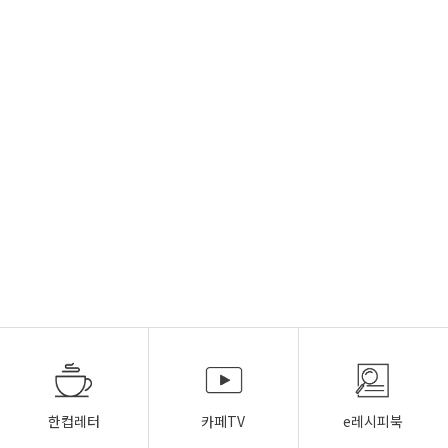
한컵레터
카페TV
e레시피북