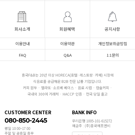
회사소개
회원혜택
공지사항
이용안내
이용약관
개인정보취급방침
FAQ
Q&A
1:1문의
흥국F&B는 20년 이상 HORECA(호텔·레스토랑·카페) 시장에
식음료를 공급해온 B2B 전문 납품 기업입니다.
커피 원두 · 젤라또·소르베 베이스 · 음료 시럽 · 캡슐커피 ·
국내외 300여 거래처 · HACCP 인증 · 전국 당일 출고
CUSTOMER CENTER
BANK INFO
080-850-2445
우리은행 1005-101-615272
예금주 : (주)흥국에프엔비
평일 10:00~17:00
주말 및 공휴일 휴무