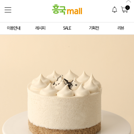
0
이용안내
레시피
SALE
기획전
리뷰