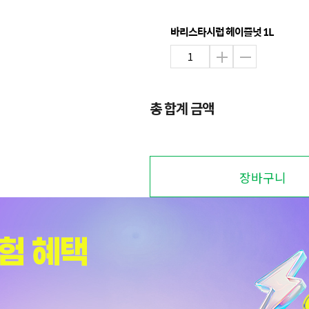
바리스타시럽 헤이즐넛 1L
총 합계 금액
장바구니