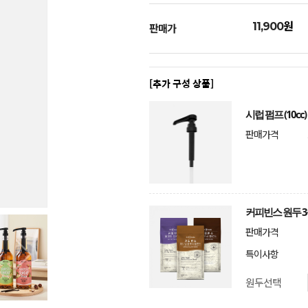
원
11,900
판매가
[추가 구성 상품]
시럽 펌프 (10cc)
판매가격
커피빈스 원두 
판매가격
특이사항
원두선택