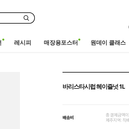
전
레시피
매장용포스터
원데이 클래스
바리스타시럽 헤이즐넛 1L
총 결제금액이 
배송비
제주지역 : 직