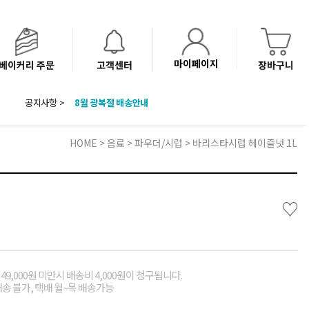
마이페이지
베이커리 주문
고객센터
장바구니
8월 광복절 배송안내
공지사항 >
'NEW 바이브믹스 or 바리스타시럽 1종' 체험단 발표
베이커리(냉동직배송) 센터 이전에 따른 배송 일정 안내
HOME
>
음료
>
파우더/시럽
> 바리스타시럽 헤이즐넛 1L
♡
49,000원 미만시 배송비 4,000원이 청구됩니다.
배송 불가, 택배 월~목 배송가능