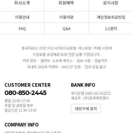
회사소개
회원혜택
공지사항
이용안내
이용약관
개인정보취급방침
FAQ
Q&A
1:1문의
흥국F&B는 20년 이상 HORECA(호텔·레스토랑·카페) 시장에
식음료를 공급해온 B2B 전문 납품 기업입니다.
커피 원두 · 젤라또·소르베 베이스 · 음료 시럽 · 캡슐커피 ·
국내외 300여 거래처 · HACCP 인증 · 전국 당일 출고
CUSTOMER CENTER
BANK INFO
080-850-2445
우리은행 1005-101-615272
예금주 : (주)흥국에프엔비
평일 10:00~17:00
주말 및 공휴일 휴무
대량구매 문의
점심시간 11:30~13:00
COMPANY INFO
대표자:박철범 개인정보담당자:신동건