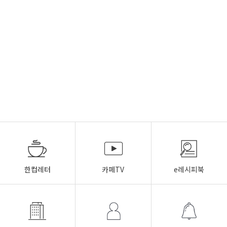
한컵레터
카페TV
e레시피북