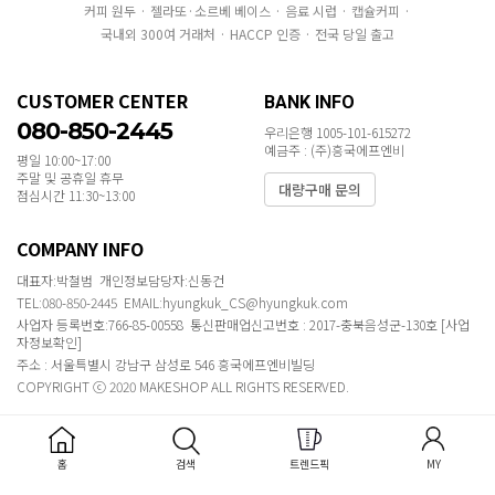
커피 원두 · 젤라또·소르베 베이스 · 음료 시럽 · 캡슐커피 ·
국내외 300여 거래처 · HACCP 인증 · 전국 당일 출고
CUSTOMER CENTER
BANK INFO
080-850-2445
우리은행 1005-101-615272
예금주 : (주)흥국에프엔비
평일 10:00~17:00
주말 및 공휴일 휴무
대량구매 문의
점심시간 11:30~13:00
COMPANY INFO
대표자:박철범 개인정보담당자:신동건
TEL:080-850-2445 EMAIL:hyungkuk_CS@hyungkuk.com
사업자 등록번호:766-85-00558 통신판매업신고번호 : 2017-충북음성군-130호
[사업
자정보확인]
주소 : 서울특별시 강남구 삼성로 546 흥국에프엔비빌딩
COPYRIGHT ⓒ 2020 MAKESHOP ALL RIGHTS RESERVED.
홈
검색
트렌드픽
MY