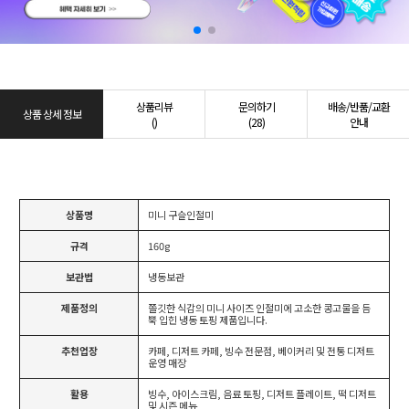
상품리뷰
문의하기
배송/반품/교환
상품 상세 정보
()
(28)
안내
상품명
미니 구슬인절미
규격
160g
보관법
냉동보관
제품정의
쫄깃한 식감의 미니 사이즈 인절미에 고소한 콩고물을 듬
뿍 입힌 냉동 토핑 제품입니다.
추천업장
카페, 디저트 카페, 빙수 전문점, 베이커리 및 전통 디저트
운영 매장
활용
빙수, 아이스크림, 음료 토핑, 디저트 플레이트, 떡 디저트
및 시즌 메뉴