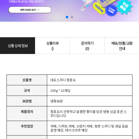
상품리뷰
문의하기
배송/반품/교환
상품 상세 정보
()
(0)
안내
상품명
네오스무디 청포도
규격
240g * 10개입
보관법
냉동보관
제품정의
청포도의 산뜻하고 달콤한 풍미를 담은 냉동 싱글 포션 스
무디입니다.
추천업장
카페, 디저트 카페, 브런치 카페, 청량 스무디 및 과일 음료
운영 매장, 테이크아웃 매장