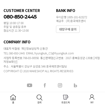
CUSTOMER CENTER
BANK INFO
080-850-2445
우리은행 1005-101-615272
예금주 : (주)흥국에프엔비
평일 10:00~17:00
주말 및 공휴일 휴무
대량구매 문의
점심시간 11:30~13:00
COMPANY INFO
대표자:박철범 개인정보담당자:신동건
TEL:080-850-2445 EMAIL:hyungkuk_CS@hyungkuk.com
사업자 등록번호:766-85-00558 통신판매업신고번호 : 2017-충북음성군-130호
[사업
자정보확인]
주소 : 서울특별시 강남구 삼성로 546 흥국에프엔비빌딩
COPYRIGHT ⓒ 2020 MAKESHOP ALL RIGHTS RESERVED.
홈
검색
트렌드픽
MY