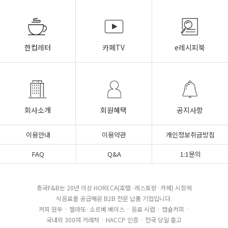
한컵레터
카페TV
e레시피북
회사소개
회원혜택
공지사항
이용안내
이용약관
개인정보취급방침
FAQ
Q&A
1:1문의
흥국F&B는 20년 이상 HORECA(호텔·레스토랑·카페) 시장에
식음료를 공급해온 B2B 전문 납품 기업입니다.
커피 원두 · 젤라또·소르베 베이스 · 음료 시럽 · 캡슐커피 ·
국내외 300여 거래처 · HACCP 인증 · 전국 당일 출고