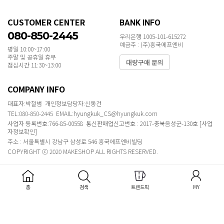
CUSTOMER CENTER
BANK INFO
080-850-2445
우리은행 1005-101-615272
예금주 : (주)흥국에프엔비
평일 10:00~17:00
주말 및 공휴일 휴무
대량구매 문의
점심시간 11:30~13:00
COMPANY INFO
대표자:박철범 개인정보담당자:신동건
TEL:080-850-2445 EMAIL:hyungkuk_CS@hyungkuk.com
사업자 등록번호:766-85-00558 통신판매업신고번호 : 2017-충북음성군-130호
[사업
자정보확인]
주소 : 서울특별시 강남구 삼성로 546 흥국에프엔비빌딩
COPYRIGHT ⓒ 2020 MAKESHOP ALL RIGHTS RESERVED.
홈
검색
트렌드픽
MY