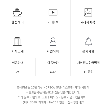
한컵레터
카페TV
e레시피북
회사소개
회원혜택
공지사항
이용안내
이용약관
개인정보취급방침
FAQ
Q&A
1:1문의
흥국F&B는 20년 이상 HORECA(호텔·레스토랑·카페) 시장에
식음료를 공급해온 B2B 전문 납품 기업입니다.
커피 원두 · 젤라또·소르베 베이스 · 음료 시럽 · 캡슐커피 ·
국내외 300여 거래처 · HACCP 인증 · 전국 당일 출고