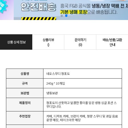
상품리뷰
문의하기
배송/반품/교환
상품 상세 정보
()
(0)
안내
상품명
네오스무디 청포도
규격
240g * 10개입
보관법
냉동보관
제품정의
청포도의 산뜻하고 달콤한 풍미를 담은 냉동 싱글 포션 스
무디입니다.
추천업장
카페, 디저트 카페, 브런치 카페, 청량 스무디 및 과일 음료
운영 매장, 테이크아웃 매장