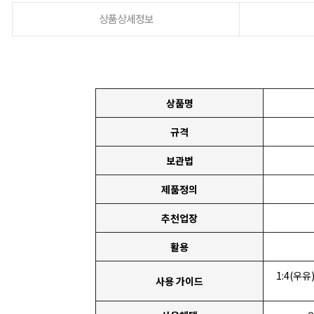
상품상세정보
상품명
규격
보관법
제품정의
추천업장
활용
1:4(우
사용 가이드