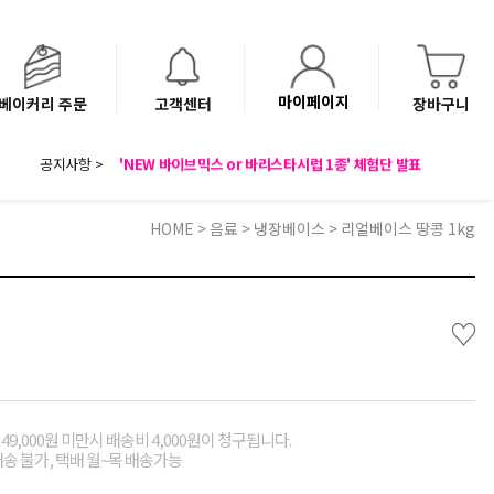
마이페이지
베이커리 주문
고객센터
장바구니
8월 광복절 배송안내
공지사항 >
'NEW 바이브믹스 or 바리스타시럽 1종' 체험단 발표
베이커리(냉동직배송) 센터 이전에 따른 배송 일정 안내
HOME
>
음료
>
냉장베이스
> 리얼베이스 땅콩 1kg
♡
49,000원 미만시 배송비 4,000원이 청구됩니다.
배송 불가, 택배 월~목 배송가능