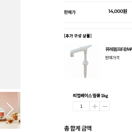
원
14,000
판매가
[추가 구성 상품]
퓨레펌프(대) MA
판매가격
리얼베이스 땅콩 1kg
총 합계 금액