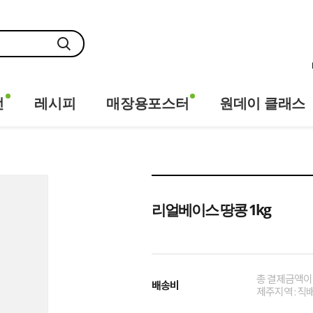
전
레시피
매장용포스터
원데이 클래스
리얼베이스 땅콩 1kg
총 결제금액이 
배송비
제주지역 : 직