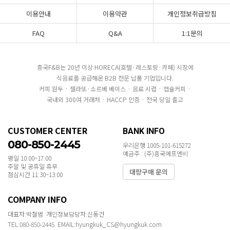
이용안내
이용약관
개인정보취급방침
FAQ
Q&A
1:1문의
흥국F&B는 20년 이상 HORECA(호텔·레스토랑·카페) 시장에
식음료를 공급해온 B2B 전문 납품 기업입니다.
커피 원두 · 젤라또·소르베 베이스 · 음료 시럽 · 캡슐커피 ·
국내외 300여 거래처 · HACCP 인증 · 전국 당일 출고
CUSTOMER CENTER
BANK INFO
080-850-2445
우리은행 1005-101-615272
예금주 : (주)흥국에프엔비
평일 10:00~17:00
주말 및 공휴일 휴무
대량구매 문의
점심시간 11:30~13:00
COMPANY INFO
대표자:박철범 개인정보담당자:신동건
TEL:080-850-2445 EMAIL:hyungkuk_CS@hyungkuk.com