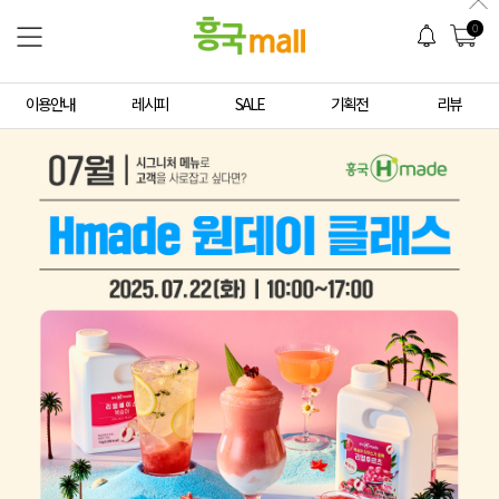
0
이용안내
레시피
SALE
기획전
리뷰