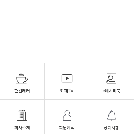
한컵레터
카페TV
e레시피북
회사소개
회원혜택
공지사항