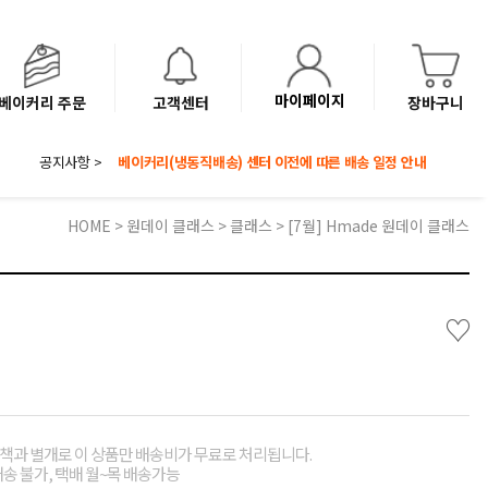
마이페이지
베이커리 주문
고객센터
장바구니
공지사항 >
8월 광복절 배송안내
'NEW 바이브믹스 or 바리스타시럽 1종' 체험단 발표
베이커리(냉동직배송) 센터 이전에 따른 배송 일정 안내
HOME
>
원데이 클래스
>
클래스
> [7월] Hmade 원데이 클래스
♡
책과 별개로 이 상품만 배송비가 무료로 처리됩니다.
배송 불가, 택배 월~목 배송가능