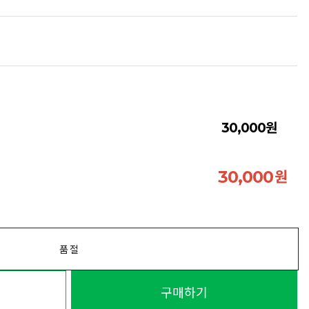
원
30,000
원
30,000
품절
구매하기