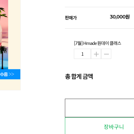
원
30,000
판매가
[7월] Hmade 원데이 클래스
총 합계 금액
장바구니