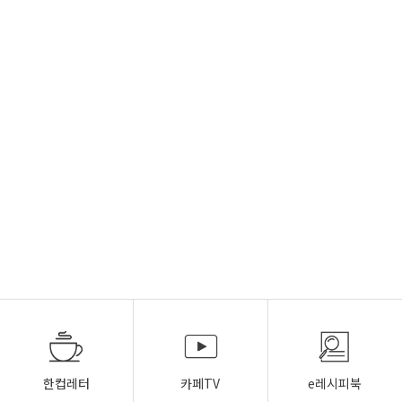
한컵레터
카페TV
e레시피북