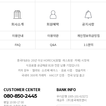
회사소개
회원혜택
공지사항
이용안내
이용약관
개인정보취급방침
FAQ
Q&A
1:1문의
흥국F&B는 20년 이상 HORECA(호텔·레스토랑·카페) 시장에
식음료를 공급해온 B2B 전문 납품 기업입니다.
커피 원두 · 젤라또·소르베 베이스 · 음료 시럽 · 캡슐커피 ·
국내외 300여 거래처 · HACCP 인증 · 전국 당일 출고
CUSTOMER CENTER
BANK INFO
080-850-2445
우리은행 1005-101-615272
예금주 : (주)흥국에프엔비
평일 10:00~17:00
주말 및 공휴일 휴무