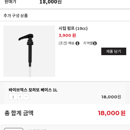
18,000
원
판매가
추가 구성 상품
시럽 펌프 (10cc)
3,900 원
(조건) 배송
지역별
제품 담기
바이브믹스 모히또 베이스 1L
원
18,000
총 합계 금액
원
18,000