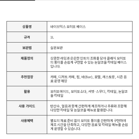
상품명
바이브믹스 모히또 베이스
규격
1L
보관법
실온보관
제품정의
상큼한 라임과 은은한 민트의 조화를 담아 클래식 모히또
의 풍미를 손쉽게 구현할 수 있는 논알코올 칵테일 베이스
입니다.
추천업장
카페, 디저트 카페, 펍, 바(Bar), 호텔, 레스토랑, 시즌 음
료 운영 매장
활용
모히또에이드, 모히또소다, 셔벗·스무디, 칵테일, 논알코
올 칵테일
사용 가이드
탄산수, 얼음과 함께 간편하게 제조하거나 주류와 조합해
다양한 칵테일 및 논알코올 메뉴로 활용합니다.
사용혜택
별도의 재료 준비 없이 모히또 풍미를 간편하게 구현하여
제조 시간을 단축하고, 다양한 음료 및 칵테일 메뉴를 손쉽
게 운영할 수 있습니다.