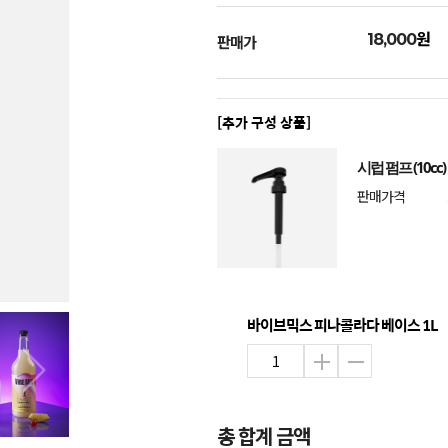
원
18,000
판매가
[추가 구성 상품]
시럽 펌프 (10cc)
판매가격
바이브믹스 피나콜라다 베이스 1L
총 합계 금액