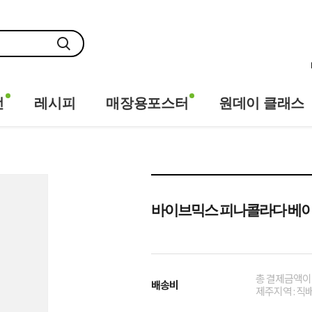
전
레시피
매장용포스터
원데이 클래스
바이브믹스 피나콜라다 베이
총 결제금액이 
배송비
제주지역 : 직