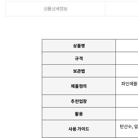
상품상세정보
상품명
규격
보관법
파인애플
제품정의
추천업장
활용
탄산수, 
사용 가이드