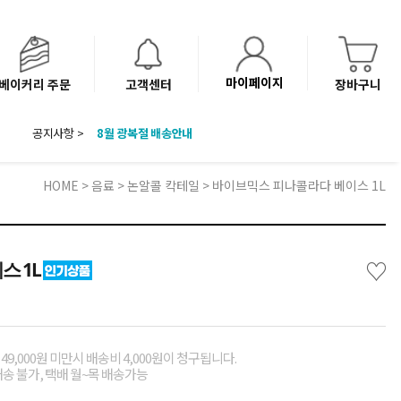
마이페이지
베이커리 주문
고객센터
장바구니
공지사항 >
8월 광복절 배송안내
'NEW 바이브믹스 or 바리스타시럽 1종' 체험단 발표
베이커리(냉동직배송) 센터 이전에 따른 배송 일정 안내
HOME
>
음료
>
논알콜 칵테일
> 바이브믹스 피나콜라다 베이스 1L
♡
스 1L
49,000원 미만시 배송비 4,000원이 청구됩니다.
배송 불가, 택배 월~목 배송가능