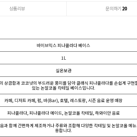
상품리뷰
문의하기
20
바이브믹스 피나콜라다 베이스
1L
실온보관
의 상큼함과 코코넛의 부드러운 풍미를 담아 클래식 피나콜라다를 손쉽게 구현할
있는 논알코올 칵테일 베이스입니다.
카페, 디저트 카페, 펍, 바(Bar), 호텔, 레스토랑, 시즌 음료 운영 매장
피나콜라다, 피나콜라다 에이드, 논알코올 칵테일, 하와이안 음료
얼음과 함께 간편하게 제조하거나 주류와 조합해 다양한 칵테일 및 논알코올 메뉴
용합니다.