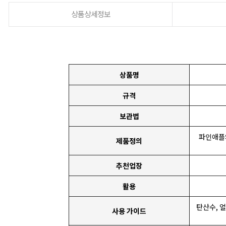
상품상세정보
상품명
규격
보관법
파인애플
제품정의
추천업장
활용
탄산수, 
사용 가이드