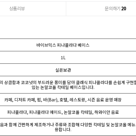
상품리뷰
문의하기
20
바이브믹스 피나콜라다 베이스
1L
실온보관
의 상큼함과 코코넛의 부드러운 풍미를 담아 클래식 피나콜라다를 손쉽게 구현할
있는 논알코올 칵테일 베이스입니다.
카페, 디저트 카페, 펍, 바(Bar), 호텔, 레스토랑, 시즌 음료 운영 매장
피나콜라다, 피나콜라다 에이드, 논알코올 칵테일, 하와이안 음료
얼음과 함께 간편하게 제조하거나 주류와 조합해 다양한 칵테일 및 논알코올 메뉴
용합니다.