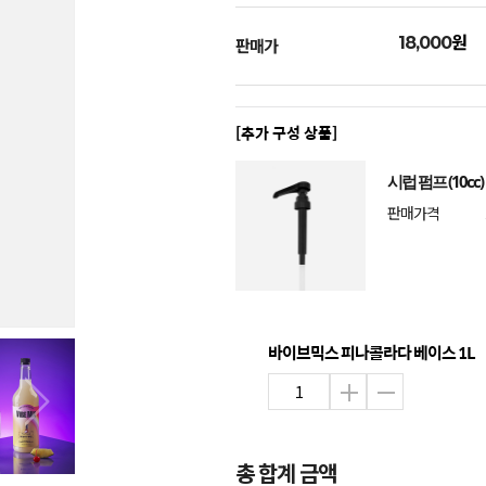
원
18,000
판매가
[추가 구성 상품]
시럽 펌프 (10cc)
판매가격
바이브믹스 피나콜라다 베이스 1L
총 합계 금액