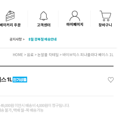
마이페이지
베이커리 주문
고객센터
장바구니
8월 광복절 배송안내
공지사항 >
'NEW 바이브믹스 or 바리스타시럽 1종' 체험단 발표
베이커리(냉동직배송) 센터 이전에 따른 배송 일정 안내
HOME
>
음료
>
논알콜 칵테일
> 바이브믹스 피나콜라다 베이스 1L
♡
스 1L
49,000원 미만시 배송비 4,000원이 청구됩니다.
배송 불가, 택배 월~목 배송가능