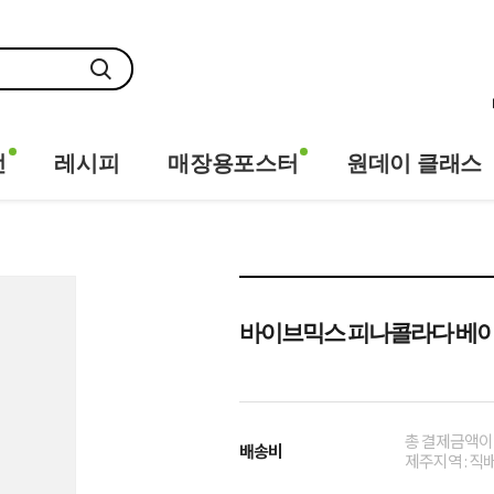
전
레시피
매장용포스터
원데이 클래스
바이브믹스 피나콜라다 베이
총 결제금액이 
배송비
제주지역 : 직