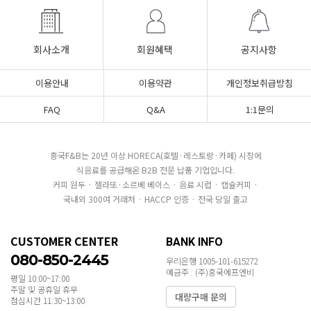
회사소개
회원혜택
공지사항
이용안내
이용약관
개인정보취급방침
FAQ
Q&A
1:1문의
흥국F&B는 20년 이상 HORECA(호텔·레스토랑·카페) 시장에
식음료를 공급해온 B2B 전문 납품 기업입니다.
커피 원두 · 젤라또·소르베 베이스 · 음료 시럽 · 캡슐커피 ·
국내외 300여 거래처 · HACCP 인증 · 전국 당일 출고
CUSTOMER CENTER
BANK INFO
080-850-2445
우리은행 1005-101-615272
예금주 : (주)흥국에프엔비
평일 10:00~17:00
주말 및 공휴일 휴무
대량구매 문의
점심시간 11:30~13:00