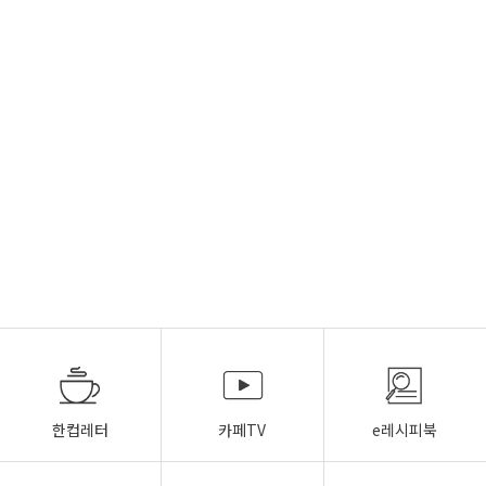
한컵레터
카페TV
e레시피북