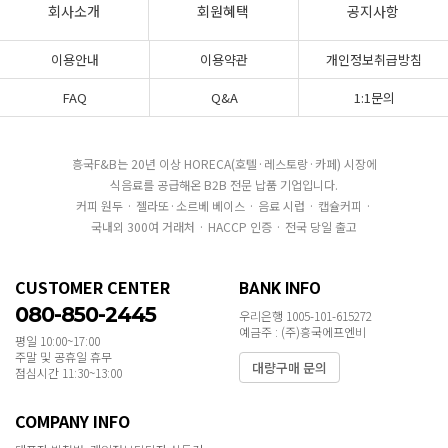
회사소개
회원혜택
공지사항
이용안내
이용약관
개인정보취급방침
FAQ
Q&A
1:1문의
흥국F&B는 20년 이상 HORECA(호텔·레스토랑·카페) 시장에
식음료를 공급해온 B2B 전문 납품 기업입니다.
커피 원두 · 젤라또·소르베 베이스 · 음료 시럽 · 캡슐커피 ·
국내외 300여 거래처 · HACCP 인증 · 전국 당일 출고
CUSTOMER CENTER
BANK INFO
080-850-2445
우리은행 1005-101-615272
예금주 : (주)흥국에프엔비
평일 10:00~17:00
주말 및 공휴일 휴무
대량구매 문의
점심시간 11:30~13:00
COMPANY INFO