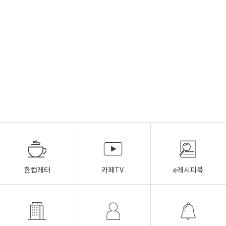
한컵레터
카페TV
e레시피북