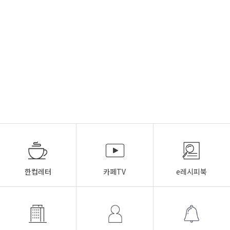
한컵레터
카페TV
e레시피북