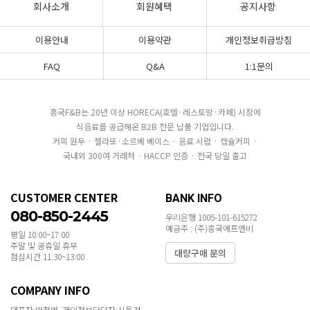
회사소개
회원혜택
공지사항
이용안내
이용약관
개인정보취급방침
FAQ
Q&A
1:1문의
흥국F&B는 20년 이상 HORECA(호텔·레스토랑·카페) 시장에
식음료를 공급해온 B2B 전문 납품 기업입니다.
커피 원두 · 젤라또·소르베 베이스 · 음료 시럽 · 캡슐커피 ·
국내외 300여 거래처 · HACCP 인증 · 전국 당일 출고
CUSTOMER CENTER
BANK INFO
080-850-2445
우리은행 1005-101-615272
예금주 : (주)흥국에프엔비
평일 10:00~17:00
주말 및 공휴일 휴무
대량구매 문의
점심시간 11:30~13:00
COMPANY INFO
대표자:박철범 개인정보담당자:신동건