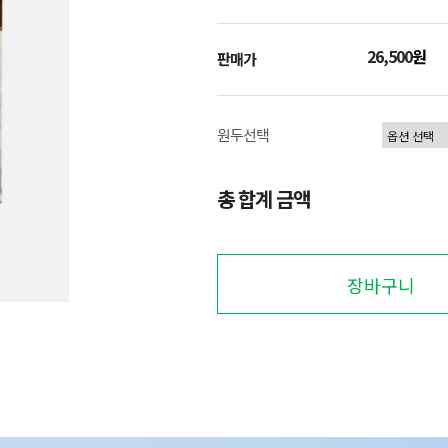
26,500
원
판매가
원두선택
총 합계 금액
장바구니