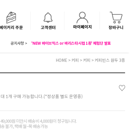
마이페이지
베이커리 주문
고객센터
장바구니
8월 광복절 배송안내
공지사항 >
'NEW 바이브믹스 or 바리스타시럽 1종' 체험단 발표
베이커리(냉동직배송) 센터 이전에 따른 배송 일정 안내
HOME
>
커피
>
커피
> 커피빈스 원두 3종
♡
최대 1개 구매 가능합니다.(*정상품 별도 운영중)
49,000원 미만시 배송비 4,000원이 청구됩니다.
배송 불가, 택배 월~목 배송가능