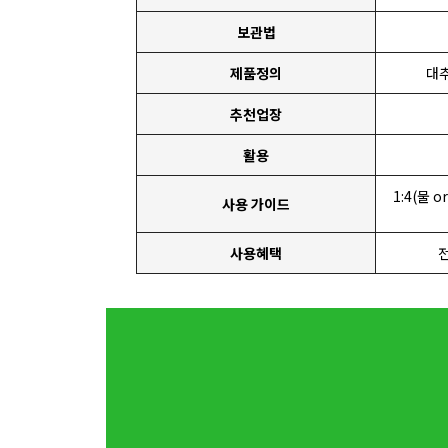
보관법
제품정의
대추
추천업장
활용
1:4(물
사용 가이드
사용혜택
전