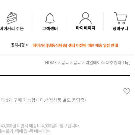
마이페이지
베이커리 주문
고객센터
장바구니
공지사항 >
8월 광복절 배송안내
'NEW 바이브믹스 or 바리스타시럽 1종' 체험단 발표
베이커리(냉동직배송) 센터 이전에 따른 배송 일정 안내
HOME
>
음료
>
음료
> 리얼베이스 대추쌍화 1kg
♡
최대 1개 구매 가능합니다.(*정상품 별도 운영중)
49,000원 미만시 배송비 4,000원이 청구됩니다.
배송 불가, 택배 월~목 배송가능