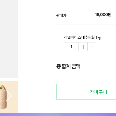
원
18,000
판매가
리얼베이스 대추쌍화 1kg
총 합계 금액
장바구니