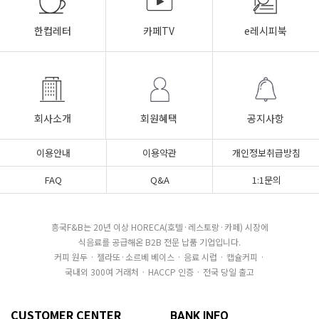
한컵레터
카페TV
e레시피북
회사소개
회원혜택
공지사항
이용안내
이용약관
개인정보취급방침
FAQ
Q&A
1:1문의
흥국F&B는 20년 이상 HORECA(호텔·레스토랑·카페) 시장에
식음료를 공급해온 B2B 전문 납품 기업입니다.
커피 원두 · 젤라또·소르베 베이스 · 음료 시럽 · 캡슐커피 ·
국내외 300여 거래처 · HACCP 인증 · 전국 당일 출고
CUSTOMER CENTER
BANK INFO