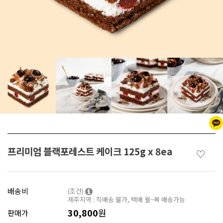
프리미엄 블랙포레스트 케이크 125g x 8ea
♡
배송비
(조건)
제주지역 : 직배송 불가, 택배 월~목 배송가능
30,800
원
판매가