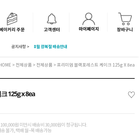
마이페이지
베이커리 주문
고객센터
장바구니
공지사항 >
8월 광복절 배송안내
'NEW 바이브믹스 or 바리스타시럽 1종' 체험단 발표
베이커리(냉동직배송) 센터 이전에 따른 배송 일정 안내
HOME
>
전체상품
>
전체상품
> 프리미엄 블랙포레스트 케이크 125g X 8ea
♡
25g x 8ea
00,000원 미만시 배송비 30,000원이 청구됩니다.
배송 불가, 택배 월~목 배송가능