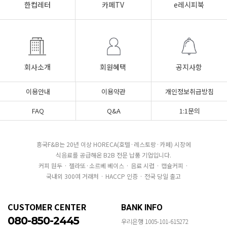
한컵레터
카페TV
e레시피북
회사소개
회원혜택
공지사항
이용안내
이용약관
개인정보취급방침
FAQ
Q&A
1:1문의
흥국F&B는 20년 이상 HORECA(호텔·레스토랑·카페) 시장에
식음료를 공급해온 B2B 전문 납품 기업입니다.
커피 원두 · 젤라또·소르베 베이스 · 음료 시럽 · 캡슐커피 ·
국내외 300여 거래처 · HACCP 인증 · 전국 당일 출고
CUSTOMER CENTER
BANK INFO
080-850-2445
우리은행 1005-101-615272