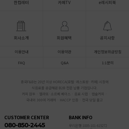
한컵레터
카페TV
e레시피북
회사소개
회원혜택
공지사항
이용안내
이용약관
개인정보취급방침
FAQ
Q&A
1:1문의
흥국F&B는 20년 이상 HORECA(호텔·레스토랑·카페) 시장에
식음료를 공급해온 B2B 전문 납품 기업입니다.
커피 원두 · 젤라또·소르베 베이스 · 음료 시럽 · 캡슐커피 ·
국내외 300여 거래처 · HACCP 인증 · 전국 당일 출고
CUSTOMER CENTER
BANK INFO
080-850-2445
우리은행 1005-101-615272