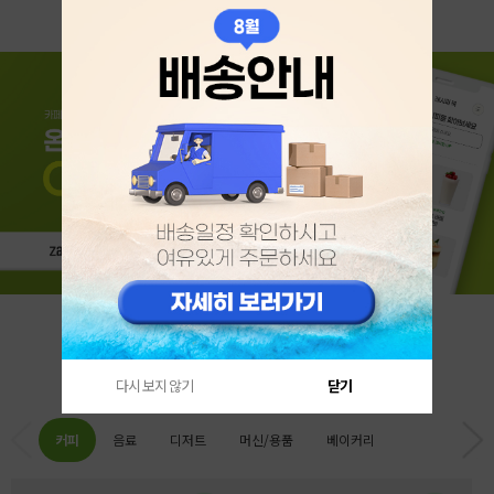
카테고리 베스트
다시 보지 않기
닫기
커피
음료
디저트
머신/용품
베이커리