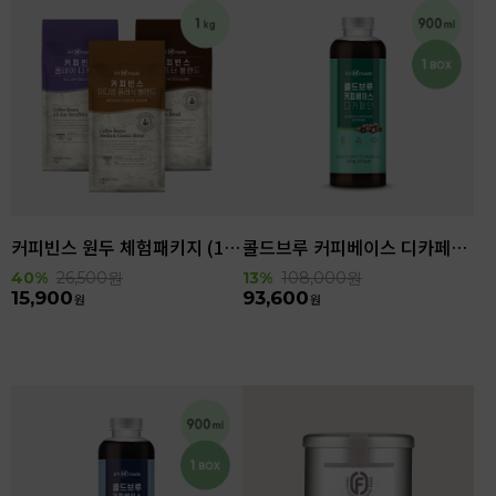
커피빈스 원두 체험패키지 (1kg)
콜드브루 커피베이스 디카페인 (900ml x 6ea)
40%
26,500
원
13%
108,000
원
15,900
93,600
원
원