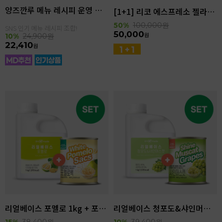
양즈깐루 메뉴 레시피 운영 세트
[1+1] 리코 에스프레소 젤라또 4kg(4.6L)
50%
100,000
원
SNS 인기 메뉴 레시피 조합!
50,000
원
10%
24,900
원
22,410
원
리얼베이스 포멜로 1kg + 포멜로쌕 850g SET
리얼베이스 청포도&샤인머스캣 1kg + 샤인머스캣 850g SET
15%
38,400
원
10%
39,400
원