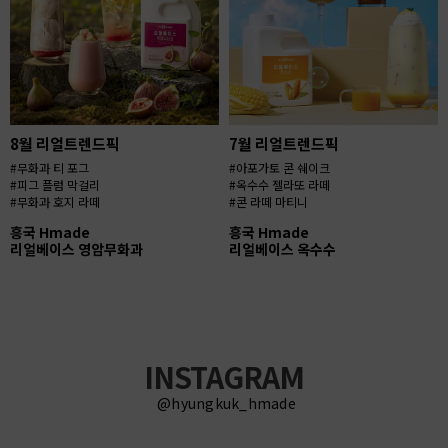
8월 리얼트렌드픽
7월 리얼트렌드픽
#무화과 티 포그
#아포가토 콘 쉐이크
#피그 플럼 막걸리
#옥수수 젤라또 라떼
#무화과 호지 라떼
#콘 라떼 마티니
흥국 Hmade
흥국 Hmade
리얼베이스 영암무화과
리얼베이스 옥수수
INSTAGRAM
@hyungkuk_hmade