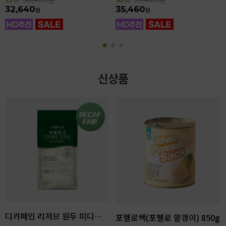
32,640
35,460
원
원
신상품
디카페인 리저브 원두 미디엄다크 로스팅 1kg
포멜로쌕(포멜로 알갱이) 850g