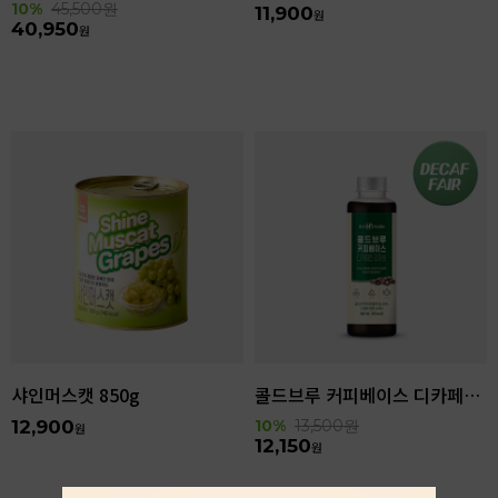
10%
45,500
원
11,900
원
40,950
원
샤인머스캣 850g
콜드브루 커피베이스 디카페인 리저브 440ml
12,900
10%
13,500
원
원
12,150
원