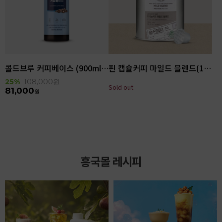
콜드브루 커피베이스 (900ml x 6ea)
핀 캡슐커피 마일드 블렌드(100입)
25%
108,000
원
Sold out
81,000
원
흥국몰 레시피