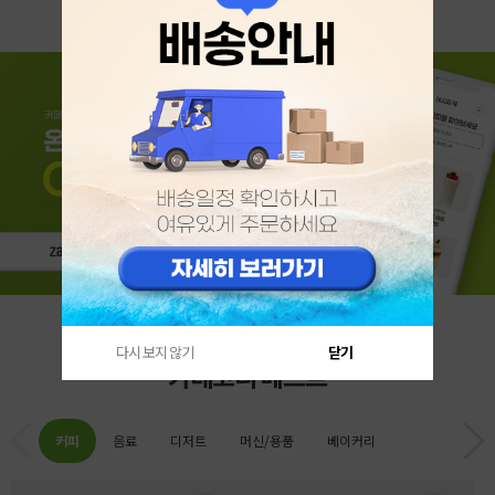
다시 보지 않기
닫기
카테고리 베스트
커피
음료
디저트
머신/용품
베이커리