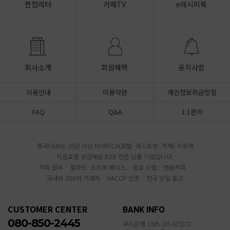
한컵레터
카페TV
e레시피북
회사소개
회원혜택
공지사항
이용안내
이용약관
개인정보취급방침
FAQ
Q&A
1:1문의
흥국F&B는 20년 이상 HORECA(호텔·레스토랑·카페) 시장에
식음료를 공급해온 B2B 전문 납품 기업입니다.
커피 원두 · 젤라또·소르베 베이스 · 음료 시럽 · 캡슐커피 ·
국내외 300여 거래처 · HACCP 인증 · 전국 당일 출고
CUSTOMER CENTER
BANK INFO
080-850-2445
우리은행 1005-101-615272