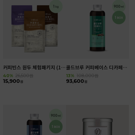
커피빈스 원두 체험패키지 (1kg)
콜드브루 커피베이스 디카페인 (900ml x 6ea)
40%
26,500
원
13%
108,000
원
15,900
93,600
원
원