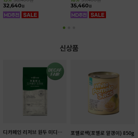
32,640
35,460
원
원
신상품
디카페인 리저브 원두 미디엄다크 로스팅 1kg
포멜로쌕(포멜로 알갱이) 850g