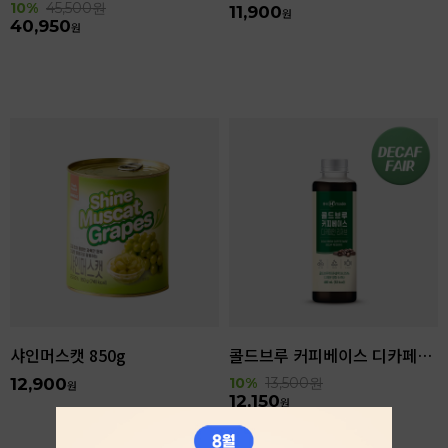
10%
45,500
원
11,900
원
40,950
원
샤인머스캣 850g
콜드브루 커피베이스 디카페인 리저브 440ml
12,900
10%
13,500
원
원
12,150
원