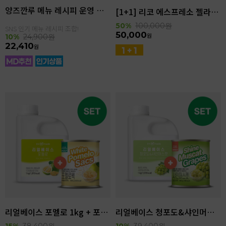
양즈깐루 메뉴 레시피 운영 세트
[1+1] 리코 에스프레소 젤라또 4kg(4.6L)
50%
100,000
원
SNS 인기 메뉴 레시피 조합!
50,000
원
10%
24,900
원
22,410
원
리얼베이스 포멜로 1kg + 포멜로쌕 850g SET
리얼베이스 청포도&샤인머스캣 1kg + 샤인머스캣 850g SET
15%
38,400
원
10%
39,400
원