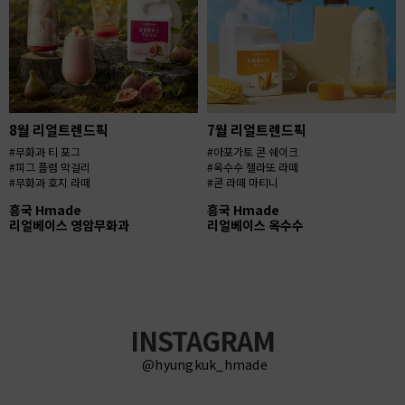
8월 리얼트렌드픽
7월 리얼트렌드픽
#무화과 티 포그
#아포가토 콘 쉐이크
#피그 플럼 막걸리
#옥수수 젤라또 라떼
#무화과 호지 라떼
#콘 라떼 마티니
흥국 Hmade
흥국 Hmade
리얼베이스 영암무화과
리얼베이스 옥수수
INSTAGRAM
@hyungkuk_hmade