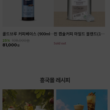
콜드브루 커피베이스 (900ml x 6ea)
핀 캡슐커피 마일드 블렌드(100입)
25%
108,000
원
Sold out
81,000
원
흥국몰 레시피