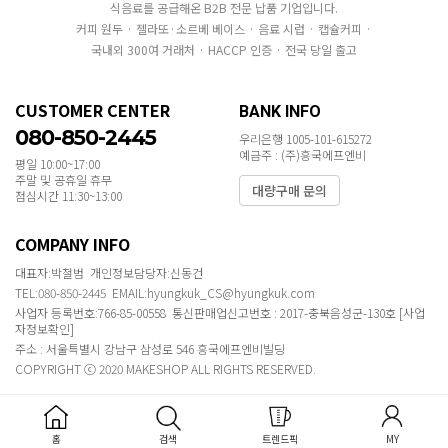
식음료를 공급해온 B2B 전문 납품 기업입니다.
커피 원두 · 젤라또·소르베 베이스 · 음료 시럽 · 캡슐커피 ·
국내외 300여 거래처 · HACCP 인증 · 전국 당일 출고
CUSTOMER CENTER
BANK INFO
080-850-2445
우리은행 1005-101-615272
예금주 : (주)흥국에프엔비
평일 10:00~17:00
주말 및 공휴일 휴무
대량구매 문의
점심시간 11:30~13:00
COMPANY INFO
대표자:박철범 개인정보담당자:신동건
TEL:080-850-2445 EMAIL:hyungkuk_CS@hyungkuk.com
사업자 등록번호:766-85-00558 통신판매업신고번호 : 2017-충북음성군-130호
[사업
자정보확인]
주소 : 서울특별시 강남구 삼성로 546 흥국에프엔비빌딩
COPYRIGHT ⓒ 2020 MAKESHOP ALL RIGHTS RESERVED.
홈
검색
트렌드픽
MY