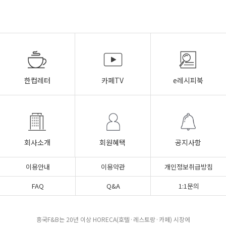
한컵레터
카페TV
e레시피북
회사소개
회원혜택
공지사항
이용안내
이용약관
개인정보취급방침
FAQ
Q&A
1:1문의
흥국F&B는 20년 이상 HORECA(호텔·레스토랑·카페) 시장에