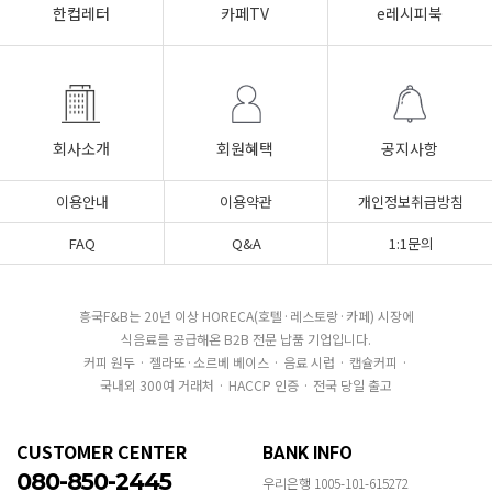
한컵레터
카페TV
e레시피북
회사소개
회원혜택
공지사항
이용안내
이용약관
개인정보취급방침
FAQ
Q&A
1:1문의
흥국F&B는 20년 이상 HORECA(호텔·레스토랑·카페) 시장에
식음료를 공급해온 B2B 전문 납품 기업입니다.
커피 원두 · 젤라또·소르베 베이스 · 음료 시럽 · 캡슐커피 ·
국내외 300여 거래처 · HACCP 인증 · 전국 당일 출고
CUSTOMER CENTER
BANK INFO
080-850-2445
우리은행 1005-101-615272